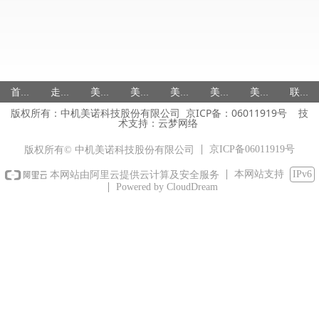
首页
走进美诺
美诺产品
美诺研发
美诺国际
美诺服务
美诺人力
联系美诺
版权所有：中机美诺科技股份有限公司 京ICP备：
06011919号
技
术支持：
云梦网络
京ICP备06011919号
版权所有© 中机美诺科技股份有限公司
本网站支持
IPv6
本网站由阿里云提供云计算及安全服务
Powered by CloudDream