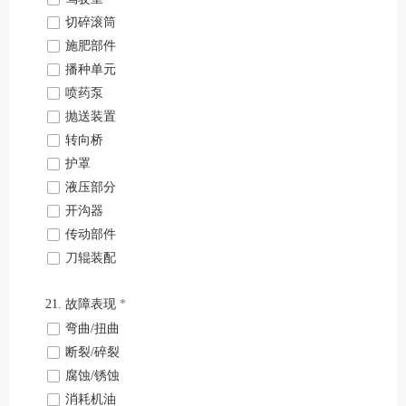
넁
切碎滚筒
넁
施肥部件
넁
播种单元
넁
喷药泵
넁
抛送装置
넁
转向桥
넁
护罩
넁
液压部分
넁
开沟器
넁
传动部件
넁
刀辊装配
21. 故障表现
*
넁
弯曲/扭曲
넁
断裂/碎裂
넁
腐蚀/锈蚀
넁
消耗机油