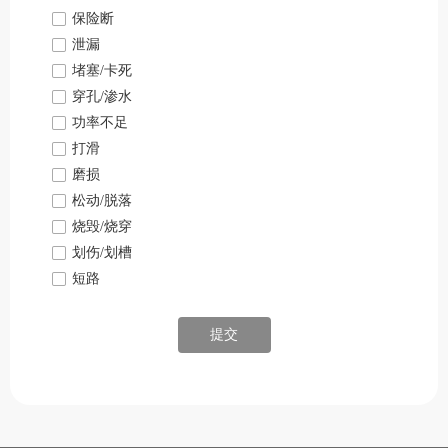
넁
保险断
넁
泄漏
넁
堵塞/卡死
넁
穿孔/渗水
넁
功率不足
넁
打滑
넁
磨损
넁
松动/脱落
넁
烧毁/烧穿
넁
划伤/划槽
넁
短路
提交