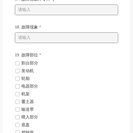
18. 故障现象
*
19. 故障部位
*
넁
割台部分
넁
发动机
넁
轮胎
넁
电器部分
넁
机架
넁
覆土器
넁
输送带
넁
喂入部分
넁
底盘
넁
驾驶室